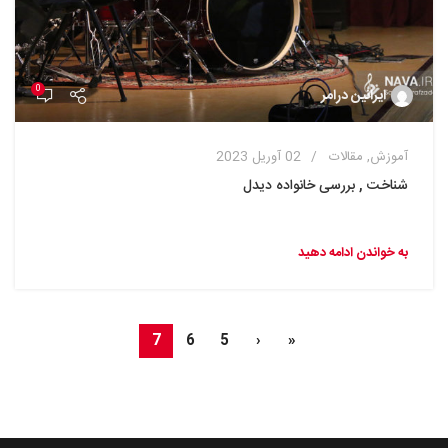
0
ایرانین درامر
آموزش
,
مقالات
02 آوریل 2023
شناخت , بررسی خانواده دیدل
به خواندن ادامه دهید
7
6
5
‹
«