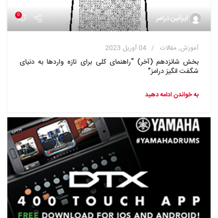
0
ایرانین درامر
آموزش
,
مقالات
04 آوریل 2023
بخش شانزدهم (آخر) “راهنمای کلی برای تازه واردها به دنیای
شگفت انگیز درامز”
به خواندن ادامه دهید