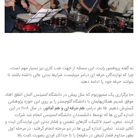
به گفته پروفسور
رایت
، این مسئله از جهت طب کاری نیز بسیار مهم است،
چرا که نوازندگان حرفه ای درامز میبایست شرایط بدنی عالی داشته باشند تا
بتوانند حرفه خود را ادامه دهند
:
«
با برگزاری یک سمپوزیوم که سال پیش در دانشگاه
کمنیتس
آلمان اتفاق افتاد
موفق شدیم همکاریهایمان با دانشگاه
گلوچستر
را بر روی این حوزه پژوهشی
گسترش دهیم
.
۱۵ نفر درامر،
هم حرفه ای و هم آماتور
، در سال ۲۰۰۹ در این
اندازه گیری ها که توسط دانشمندان دانشگاه
کمنیتس
انجام شد شرکت
کردند
.
نبض، اسید لاکتیک، گازهای تنفسی و فشار بدنی این نوازندگان ثبت و
آنالیز شدند
.
تمامی اندازه گیری ها در دو مرحله انجام گرفتند
:
در مرحله اول
بطور مداوم فشار
(
نبض در دقیقه
)
را تا حداکثر فردی بصورت ثابت بالا