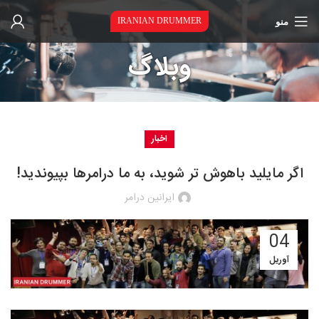
منو
IRANIAN DRUMMER
وبلاگ
اخبار
اگر مایلید باهوش تر شوید، به ما درامرها بپیوندید!
ایرانین درامر
04
آوریل