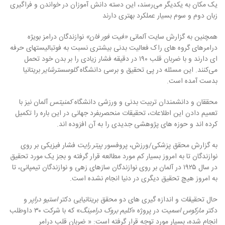
یک مکان به یکدیگر می‌رسند، این دسته دانش آموزان در خواندن و فراگیری
زبان دوم و سوم بسیار عملکرد بهتری دارند
همچنین به گزارش سایت آلمانی
«
فیت فور فان
»
نوازندگان درامز بویژه
درامرهای گروه های راک فعالیت بدنی بیشتری نسبت به فوتبالیستهای حرفه
ای دارند و با ضربان قلب ۱۹۰ در دقیقه فشار زیادی را بر بدن خود تحمل
می‌کنند
.
این مسئله در پی تحقیق و برسی دانشگاه
گلوسسترشایر
بریتانیا
بدست آمده است
.
محققان و دانشمندان تربیت بدنی و ورزشی دانشگاه
کمنیتس
آلمان نیز با
تعمیم دادن این اطلاعات، تحقیقات منحصربفرد جهانی در این باره را تکمیل
کرده اند و حوزه های پژوهشی جدیدی را به آن افزوده اند
.
به گزارش محقق پزشکی
/
ورزش، پروفسور
پیتر رایت
فشار فیزیکی بر روی
نوازندگان تا به امروز بسیار کم مورد مطالعه قرار گرفته و بجز یک مورد تحقیق
در سال ۱۹۲۵ در آلمان بر روی نوازندگان سازهای زهی و نوازندگان تیمپانی، تا
به امروز هیچ تحقیق دیگری در دنیا انجام نشده است
.
حال تحقیقات و اندازه گیری های دو محقق بریتانیایی دکتر
استیو دراپر
و
دکتر
مارکوس اسمیت
در پروژه
«
کلیم بروک درامینگ
»
که با شرکت ۳۰ داوطلب
انجام شده، بسیار مورد توجه قرار گرفته است
: «
ضربان قلب درامر