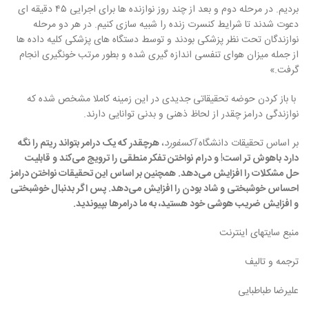
بردیم
.
در مرحله دوم و بعد از چند روز نوازنده ها برای اجرایی ۴۵ دقیقه ای
دعوت شدند تا شرایط کنسرت زنده را شبیه سازی کنیم
.
در هر دو مرحله
نوازندگان تحت نظر پزشکی بودند و توسط دستگاه های پزشکی کلیه داده ها
از جمله میزان هوای تنفسی اندازه گیری
شده و بطور مرتب خونگیری انجام
گرفت
.»
با باز کردن حوضه تحقیقاتی جدیدی در این زمینه کاملا مشخص شده که
نوازندگی درامز چقدر از لحاظ ذهنی و بدنی توانایی دارند
.
بر اساس تحقیقات دانشگاه
آکسفورد
،
هرچقدر که یک درامر بتواند ریتم را نگه
دارد باهوش تر است
!
و درام نواختن تفکر منطقی را ترویج می‌کند و قابلیت
حل مشکلات را افزایش می‌دهد
.
همچنین بر اساس این تحقیقات نواختن درامز
احساس خوشبختی و شاد بودن را افزایش می‌دهد
.
پس اگر بدنبال خوشبختی
و افزایش ضریب هوشی خود هستید، به ما درامرها بپیوندید
.
منبع سایتهای اینترنت
ترجمه و تالیف
علیرضا طباطبایی