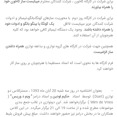
برای شرکت در کارگاه کاخون ، شرکت کنندگان محترم
میبایست ساز کاخون خود
را همراه بیاورند
.
برای شرکت در کارگاه روز دوم با محوریت سازهای کونگا،بانگو،تیمبالز و ادوات
شرکت کنندگان عزیز میبایست لااقل
یک کونگا یا بینگو بانگو و ادوات خود
را همراه داشته باشند
. وجود یک دستگاه تیمبالز کافی خواهد بود که کلیه
هنرجویان از آن استفاده کنند.
همچنین جهت شرکت در کارگاه های گروه نوازی و بداهه نوازی
همراه داشتن
ساز
الزامیست
.
فرم کارگاه ها به نحوی است که استاد مستقیما با هنرجویان بر روی ساز کار
خواهند کرد.
– بعنوان اختتامیه در روز سه شنبه 20 آبان ماه 1393 ، مسترکلاس دو
نوازی (Duet) توسط استاد
حکیم لودین
و استاد درامز
” ویم د وریس”
(
Wim de Vries ) برگزارخواهد شد. این دونوازی در غالب جمع بندی
موضوعات مطرح شده و از ساعت 19 الی 21 برگزار میگردد. در این کلاس
همکاران ما در بخش درامز نیز حضور خواهند داشت. مبلغ پیش فروش بلیط