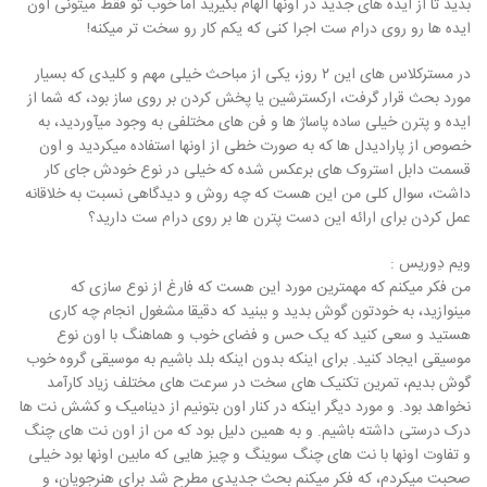
بدید تا از ایده های جدید در اونها الهام بگیرید اما خوب تو فقط میتونی اون
ایده ها رو روی درام ست اجرا کنی که یکم کار رو سخت تر میکنه!
در مسترکلاس های این ۲ روز، یکی از مباحث خیلی مهم و کلیدی که بسیار
مورد بحث قرار گرفت، ارکسترشین یا پخش کردن بر روی ساز بود، که شما از
ایده و پترن خیلی ساده پاساژ ها و فن های مختلفی به وجود میآوردید، به
خصوص از پارادیدل ها که به صورت خطی از اونها استفاده میکردید و اون
قسمت دابل استروک های برعکس شده که خیلی در نوع خودش جای کار
داشت، سوال کلی من این هست که چه روش و دیدگاهی نسبت به خلاقانه
عمل کردن برای ارائه این دست پترن ها بر روی درام ست دارید؟
ویم دِوریس :
من فکر میکنم که مهمترین مورد این هست که فارغ از نوع سازی که
مینوازید، به خودتون گوش بدید و ببنید که دقیقا مشغول انجام چه کاری
هستید و سعی کنید که یک حس و فضای خوب و هماهنگ با اون نوع
موسیقی ایجاد کنید. برای اینکه بدون اینکه بلد باشیم به موسیقی گروه خوب
گوش بدیم، تمرین تکنیک های سخت در سرعت های مختلف زیاد کارآمد
نخواهد بود. و مورد دیگر اینکه در کنار اون بتونیم از دینامیک و کشش نت ها
درک درستی داشته باشیم. و به همین دلیل بود که من از اون نت های چنگ
و تفاوت اونها با نت های چنگ سوینگ و چیز هایی که مابین اونها بود خیلی
صحبت میکردم، که فکر میکنم بحث جدیدی مطرح شد برای هنرجویان، و