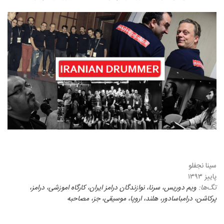
سینا نجفلو
پاییز ۱۳۹۳
تگ‌ها:
ویم دوریس، سرنا، نوازندگان درامز ایران، کارگاه اموزشی، درامز،
پرکاشن، درامباسادور، هلند، اروپا، موسیقی، جز، مصاحبه