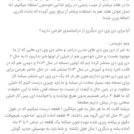
ما در هلند بیشتر از سیب زمینی در رژیم غذایی خودمون استفاد میکنیم، اما
نسل جوان هلند هم به استفاده بیشتر از برنج روی آورده که باعث قدری
اضافه وزن شده!
آیا برای دی وی دی دیگری از درامباسدور طرحی دارید؟
ویم دِوریس :
به غیر از دی وی دی های مدرن درامر، و سایر دی وی دی هایی که از ما
موجود هست و حتی خودمون هم از خیلی از اونها خبر نداریم، تا به حال ۲
دی وی دی منتشر کرده ایم که اولین نسخه در سال ۲۰۰۳ و دومی هم که در
قالب اجرا زنده و آموزش در سال ۲۰۱۳ منتشر شد. در حال حاضر طرحی برای
دی وی دی بعدی نداریم چون هر بار که یک دی وی دی منتشر میشه کار
برای نسخه بعد بسیار سخت تر میشه و ما باید چیزی درست کنیم که خیلی
متفاوت و در عین حال با کیفت تر نسبت به نسخه قبلی باشه با این حقیقت
که ما فقط ۲ درامر هستیم بدون هیچ نوازنده و یا خواننده ای، پس کار خیلی
سختی رو در پیش داریم مطمعنا.
میشه گفت که ما هر سال به طور میانگین ۱ قطعه درست میکنیم که در طول
این ۱۴ سال که این گروه عمر داشته، ۱۴ قطعه آماده کردیم. اما خوب هیچوقت
دقیق و برنامه ریزی شده نبوده چون ممکنه یک قطعه در عرض ۲ یا ۳ ماه
آماده بشه و دیگری ۱ سال طول بکشه. و شما باید به موسیقی جدید گوش