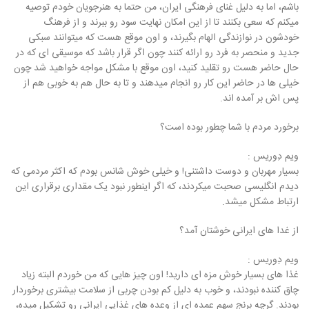
باشم، اما به دلیل غنای فرهنگی ایران، من حتما به هنرجویان خودم توصیه
میکنم که سعی بکنند تا از این امکان نهایت سود رو ببرند و از فرهنگ
خودشون در نوازندگی الهام بگیرند، و اون موقع هست که میتوانند سبکی
جدید و منحصر به فرد رو ارائه کنند چون اگر قرار باشد که موسیقی ای که در
حال حاضر هست رو تقلید کنید، اون موقع با مشکل مواجه خواهید شد چون
خیلی ها در حاضر این کار رو انجام میدهند و تا به حال هم به خوبی هم از
پس اش بر آمده اند.
برخورد مردم با شما چطور بوده است؟
ویم دِوریس :
بسیار مهربان و دوست داشتنی! و خیلی خوش شانس بودم که اکثر مردمی که
دیدم انگلیسی صحبت میکردند، که اگر اینطور نبود یک مقداری برقراری این
ارتباط مشکل میشد.
از غدا های ایرانی خوشتان آمد؟
ویم دِوریس :
غذا های بسیار خوش مزه ای دارید! اون چیز هایی که من خوردم البته زیاد
چاق کننده نبودند، و خوب به دلیل کم بودن چربی از سلامت بیشتری برخوردار
بودند. گرچه برنج سهم عمده ای از وعده های غذایی ایرانی رو تشکیل میده،