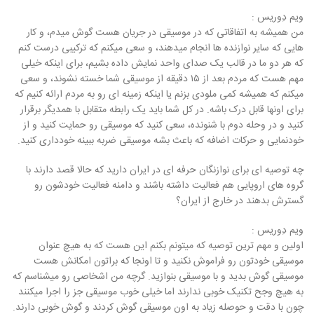
ویم دِوریس :
من همیشه به اتفاقاتی که در موسیقی در جریان هست گوش میدم، و کار
هایی که سایر نوازنده ها انجام میدهند، و سعی میکنم که ترکیبی درست کنم
که هر دو ما در قالب یک صدای واحد نمایش داده بشیم، برای اینکه خیلی
مهم هست که مردم بعد از ۱۵ دقیقه از موسیقی شما خسته نشوند، و سعی
میکنم که همیشه کمی ملودی بزنم یا اینکه زمینه ای رو به مردم ارائه کنیم که
برای اونها قابل درک باشه. در کل شما باید یک رابطه متقابل با همدیگر برقرار
کنید و در وحله دوم با شنونده، سعی کنید که موسیقی رو حمایت کنید و از
خودنمایی و حرکات اضافه که باعث بشه موسیقی ضربه ببینه خودداری کنید.
چه توصیه ای برای نوازنگان حرفه ای در ایران دارید که حالا قصد دارند با
گروه های اروپایی هم فعالیت داشته باشند و دامنه فعالیت خودشون رو
گسترش بدهند در خارج از ایران؟
ویم دِوریس :
اولین و مهم ترین توصیه که میتونم بکنم این هست که به هیچ عنوان
موسیقی خودتون رو فراموش نکنید و تا اونجا که براتون امکانش هست
موسیقی گوش بدید و با موسیقی بنوازید. گرچه من اشخاصی رو میشناسم که
به هیچ وجح تکنیک خوبی ندارند اما خیلی خوب موسیقی جز را اجرا میکنند
چون با دقت و حوصله زیاد به اون موسیقی گوش کردند و گوش خوبی دارند.