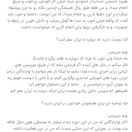
هیربد حسینی صدابردار استودیو سرنا، خیلی کار خودش رو خوب و سریع
انجام میداد و من فقط طبق روال همیشگی چندین نکته رو به اون پیشنهاد
میکردم و اون دقیقا کاری رو انجام میداد که من دوست داشتم! و خوب باید
گفت که واقعا خیلی خوب به صدا ها گوش میکرد و دانش خوبی در رابطه با
تجهیزات و به کارگرفتن اونها برای انجام کاری که میخواست، داشت.
آیا دوست دارید که دوباره با ایران سفر کنید؟
ویم دِوریس :
بله حتما! ولی خوب نه فردا که دوباره به هلند برگردم (خنده).
فکر میکنم در سال های آینده اگر فرصتی بشه که از طریق موزیسن های
ایرانی برای اجرای زنده دعوت بشم، یا اینکه باز هم بتوانیم با نوازندگان درامز
ایران دوره های آموزشی جدیدی برگزاری کنیم، و یا حتی با دوست خوبم رنه
به عنوان گروه درامباسدور و … حتما از اون استقبال خواهم کرد.
همینطور که میبینی دلایل زیادی هست برای اینکه دوباره به ایران سفر کنم.
چه توصیه ای برای هنرجویان خودتون در ایران دارید؟
ویم دِوریس :
اکثر نوازندگانی که من در این دوره دیدم بیشتر به موسیقی هوی متال علاقه
مند بودند در صورتی که این سبکی نیست که من در اون فعالیت داشته