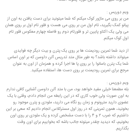
ویم دِوریس :
من بر روی می ماژور کوک میکنم که شما میتونید برای دست یافتن به اون از
پیانو کمک بگیرید، تام اول من بر روی می هست و فلور تام اول بر روی همان
می ولی یک اکتاو پایین تر و فلورتام دوم رو فاصله چهارم معکوس فلور تام
اول کوک میکنم.
از دید شما تمرین رودیمنت ها بر روی یک پترن و بیت دیگر چه فوایدی
میتواند داشته باشد؟ به طور مثال متد تدریس آلن داوسن که بر اون اساس
شما یک پترن باسانوا را بر روی پا ها اجرا کرده و همزمان از اون به عنوان
مرجع برای تمرین رودیمنت بر روی دست ها، استفاده میکنید.
ویم دِوریس :
بله مطمعنا خیلی مفید خواهد بود، من با متد آلن داوسن آشنایی کافی ندارم
به اون صورت ولی خوب کاری که در این رابطه من انجام دادم، وقتی با یک
عضوی دارید مترونوم و زمان رو نگاه می دارید، ملودی و پترن موجود رو
بخونید، همون تمرینی که در روز اول مسترکلاس انجام دادیم که سعی بر این
داشتیم که ضرب ۲ و ۴ را با دست مشخص کرده و یک ملودی بر روی اون
بخونیم، که دیدید چقدر میتونه جالب باشه که بخواییم برای اون وقت
بگذاریم.