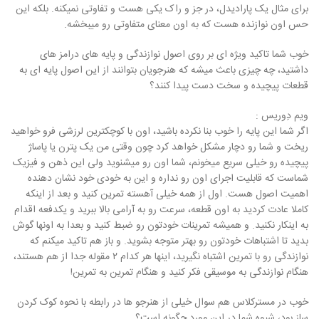
برای مثال یک پارادیدل، در جز و راک یکی هست و تفاوتی نمیکنه. بلکه این
حس اون نوازنده هست که به اون معنای متفاوتی رو میبخشه.
خوب شما تاکید ویژه ای بر روی اصول نوازندگی و پایه های درامز های
داشتید، چه چیزی باعث میشه که هنرجویان بتوانند از این اصول پایه ای به
قطعات پیچیده و سخت دست پیدا کنند؟
ویم دِوریس :
اگر شما این پایه را خوب بنا نکرده باشید، اون با کوچکترین لرزشی فرو خواهید
ریخت و شما رو دچار مشکل خواهد کرد چون وقتی من یک پترن یا پاساژ
پیچیده رو خیلی سریع میخونم، شما اون رو میشنوید ولی این ذهن و فیزیک
شماست که قابلیت اجرای اون رو نداره و این به خودی خود نشان دهنده
اهمیت اصول هست. اول از همه خیلی آهسته تمرین کنید و بعد از اینکه
کاملا عادت کردید به اون قطعه، سرعت رو به آرامی بالا ببرید و یکدفعه اقدام
به اینکار نکنید. و همیشه تمرینات خودتون رو ضبط کنید و بعدا به اونها گوش
بدید تا اشتباهات خودتون رو بهتر متوجه بشوید. و باز هم تاکید میکنم که
نوازندگی رو با تمرین اشتباه نگیرید، اینها هر کدام ۲ مقوله جدا از هم هستند،
هنگام نوازندگی به موسیقی فکر کنید و هنگام تمرین به تمرین!
خوب در مسترکلاس هم سوال خیلی از هنرجو ها در رابطه با نحوه کوک کردن
ساز بود، شیوه شما در این مورد چگونه است؟