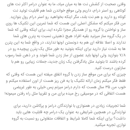
وقتی صحبت از کشش نت ها به میان میاد، ما به عنوان درامر اکثر نت های
کوتاهی رو اسنر درام، داریم ولی موقع خواندن شما هم قابلیت تولید نت
کوتاه رو دارید و هم نت بلند، مگر اینکه بخواهید رو اسنر درام رول بنوازید.
من فکر میکنم که مشکل اصلی این هست که شما تمرین این تکنیک ها روی
ساز و نواختن با گروه رو از همدیگر مجزا نکرده اید، برای اینکه وقتی که شما
در یک گروه ساز میزنید بقیه افراد هیچ ذهنیتی نسبت به پترن های شما
ندارند و اصلا علاقه ای هم به دونستن اونها ندارند، در واقع شما به این پترن
ها به شدت نیاز دارید برای اینکه بتونید به طور مثال یک پترن پیچیده رو در
۷/۸ بنوازید ولی اونها باید عضوی از ساز زدن شما شوند و در ذهن شما رسوب
کرده باشند تا بتونید مثل یادگرفتن یک زبان جدید، جملات زیبایی رو هم با
سازتون درست کنید.
چیزی که برای من موقع ساز زدن با گروه اتفاق میفته این هست که وقتی که
فقط فکر میکنم زمان ارائه تکنیک یا یه فن ریز هست از اون استفاده میکنم و
خوب من ۳۵ سال هست که دارم درامز میزنم پس خیلی به طور غریضی
هست اتفاقی که در موسیقی رخ میده برای من و تقریبا مثل راه رفتن میمونه!
شما تجربیات زیادی در همنوازی با نوازندگان درامز و پرکاشن دارید، برای
نوازندگی در همچین شرایطی به عنوان یک درامر چه قابلیت هایی باید
داشت؟ برای اینکه شما کاملا شرایط و اتفاقات متفاوتی رو نسبت به گروه
نوازی تجربه میکنید.