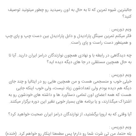
جالبترین شیوه تمرین که تا به حال به اون رسیدید رو چطور میتونید توصیف
کنید؟
ویم دِوریس :
فکر میکنم تمرین سینگل پارادیدل و دابل پارادیدل بین دست چپ و پای چپ
و همینطور دست راست و پای راست.
چه دیدگاهی در رابطه با و نهادی همچون نوازندگان درامز ایران دارید. آیا تا
به حال همچین مستقلی در جا های دیگه دیده اید؟
ویم دِوریس :
خیلی خوب و منسجمی هست و من همچین هایی رو در ایتالیا و چند جای
دیگه هم دیده بودم ولی تعدادشون زیاد نیست، ولی خوب اینکه جایی
هست که همه اعضای اون تمامی دستآورد ها و داشته های خودشون رو به
اشتراک میگذارند، و یا برنامه های بسیار خوبی نظیر این دوره برگزار میکنند.
آیا وقتی که به اروپا برگشتید، از نوازندگان درامز ایران صحبت خواهید کرد؟
ویم دِوریس :
بله حتما، من تی شرت شما رو دارم! پس مطمعنا اینکار رو خواهم کرد. (خنده)