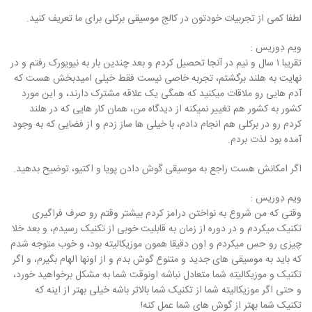
لطفا کمی از تجربیات خودتون در کالج موسیقی برکلی برای ما تعریف کنید.
ویم دِوریس :
تقریبا ۱ سال و نیم در آنجا تحصیل کردم و بعد چندین بار به نیویورک رفتم و در
نهایت به هلند برگشتم، تجربه خاصی نیست فقط خیلی امیدبخش هست که
آدم هایی رو ملاقات میکنید که همگی یک علاقه مشترک دارند، و این مورد
کشور به کشور هم تغییر نمیکنه از دیدگاه من، همان کار هایی که در هلند
کردم رو در برکلی هم انجام دادم، با خیلی ها ساز زدم و از فضایی که به وجود
آمده بود لذت بردم.
اگر امکانش هست راجع به موسیقی گوش دادن پویا و اکتیو، توضیح بدهید.
ویم دِوریس :
وقتی که من شروع به نواختن درامز کردم بیشتر وقتم رو صرف فراگیری
تکنیک میکردم و در دوره از زمان به قابلیت خوبی از تکنیک رسیدم، و بعد خلا
چیزی رو حس میکردم و اون دقیقا همون موزیکالیته بود، و خوب متوجه شدم
که باید به موسیقی های جدید و متنوع گوش بدم و از اونها الهام بگیرم، و اگر
تکنیک و موزیکالیته شما متعادل نباشه اونوقت شما به مشکل برخواهید خورد،
و حتی اگر موزیکالیته شما از تکنیک شما بالاتر باشه خیلی بهتر از اینه که
تکنیک شما بهتر از گوش های شما عمل کنه!