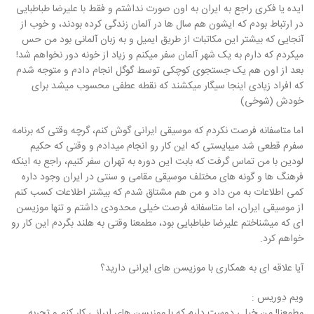
ایده یا فکری راجع به ایران به اون صورت نداشتم و فقط با علیرضا طباطبایی
در ارتباط بودم که ایشون هم سال ها در آلمان زندگی کرده بودند، و خوب از
آنجایی که بیشتر این مکاتبات از طریق ایمیل و به زبان آلمانی بود من حس
میکردم که دارم به یک شهر آلمان سفر میکنم و زیاد از خونه دور نخواهم شد!
بعد از اون هم یک جستجوی کوچکی توسط گوگل انجام دادم و متوجه شدم
که افراد زیادی اینجا سیگار میکشند که نقطه عطفی محسوب میشد برای
خودش (شوخی)
اما متاسفانه فرصت نکردم که موسیقی ایرانی گوش کنم، گرچه وقتی که برنامه
سفرم قطعی شد میبایستی که این کار رو انجام میدادم و وقتی که حکیم
لودین با من تماس گرفت که بابت این دوره به تهران سفر کنیم، راجع به اینکه
فرهنگ ها و گونه های مختلف موسیقی مقامی و سنتی در ایران وجود داره
کمی اطلاعات به من داد و من هم مشتاق شدم که بیشتر اطلاعات کسب کنم
از موسیقی ایران، اما متاسفانه فرصت خیلی محدودی داشتم و تنها موزیسن
ای که میشناختم علیرضا طباطبایی بود، مطمعنا وقتی به هلند بگردم این کار رو
خواهم کرد.
آیا علاقه ای به همکاری با موزیسن های ایرانی دارید؟
ویم دِوریس :
مطمعنا! من خیلی دوست دارم که با موزیسن های ایرانی کار کنم و تجربه