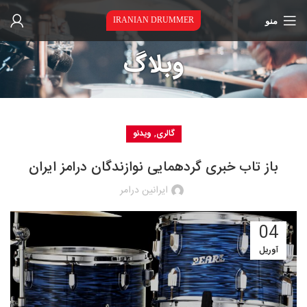
منو
IRANIAN DRUMMER
وبلاگ
,
گالری
ویدئو
باز تاب خبری گردهمایی نوازندگان درامز ایران
ایرانین درامر
04
آوریل