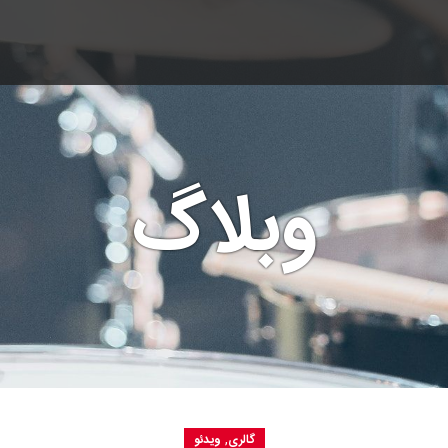
ا
وبلاگ
,
گالری
ویدئو