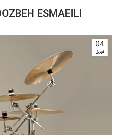
OOZBEH ESMAEILI
04
آوریل