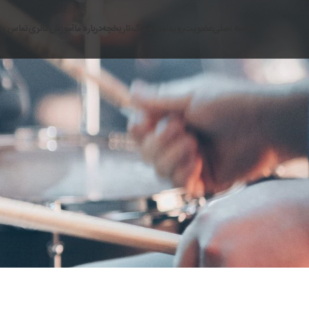
صفحه اصلی
عضویت
رویدادها
وبلاگ
تاریخچه
درباره ما
آموزش
گالری
تماس بام