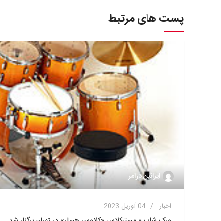
پست های مرتبط
ایرانین درامر
اخبار
04 آوریل 2023
ورک شاپ و مسترکلاس «کلاوس هسلر» در تهران برگزار شد